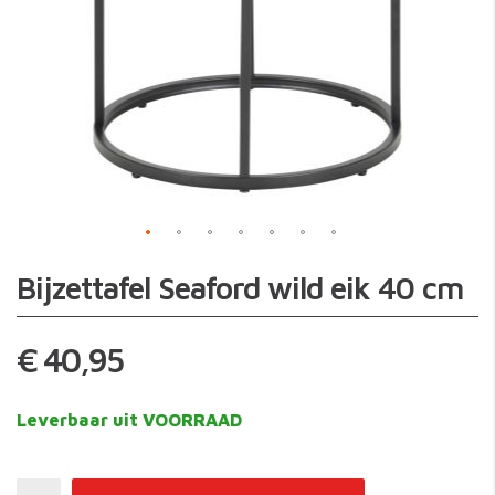
Skip
Bijzettafel Seaford wild eik 40 cm
to
the
beginning
€ 40,95
of
the
images
Leverbaar uit VOORRAAD
gallery