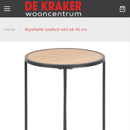
Nav
activeren
Home
Bijzettafel Seaford wild eik 40 cm
Skip
to
the
end
of
the
images
gallery