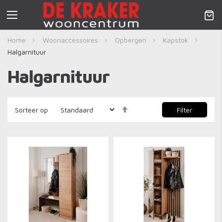
Nav
activeren
Home
Woonaccessoires
Opbergen
Kapstok
Halgarnituur
Halgarnituur
Aflopend
Filter
Sorteer op
sorteren