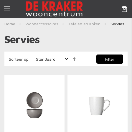
Nav
activeren
Home
Woonaccessoires
Tafelen en Koken
Servies
Servies
Aflopend
Filter
Sorteer op
sorteren