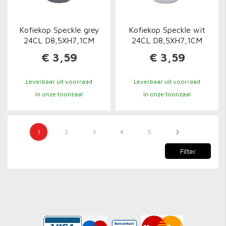
Kofiekop Speckle grey
Kofiekop Speckle wit
24CL D8,5XH7,1CM
24CL D8,5XH7,1CM
€ 3,59
€ 3,59
Leverbaar uit voorraad
Leverbaar uit voorraad
In onze toonzaal
In onze toonzaal
Pagina
Je leest momenteel pagina
Pagina
Pagina
Pagina
Pagina
Pagina
Volgende
1
2
3
4
5
Filter