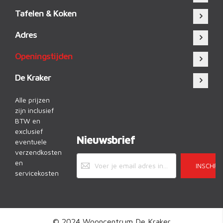
Tafelen & Koken
Adres
Openingstijden
De Kraker
Alle prijzen
zijn inclusief
BTW en
exclusief
Nieuwsbrief
eventuele
verzendkosten
en
INSCHRI
servicekosten
© 2024 Wooncentrum De Kraker