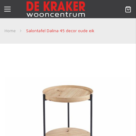
Nav
activeren
Home
Salontafel Dalina 45 decor oude eik
Skip
to
the
end
of
the
images
gallery