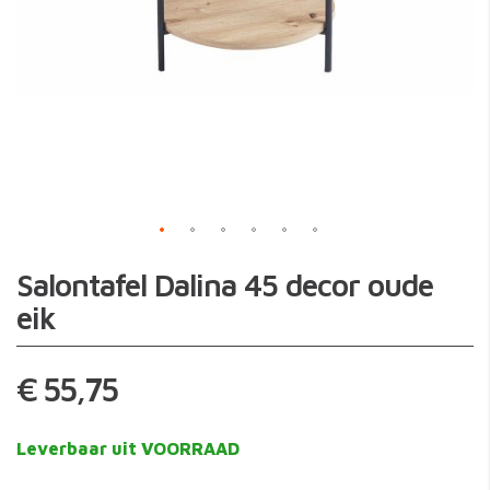
Skip
Salontafel Dalina 45 decor oude
to
the
eik
beginning
of
the
€ 55,75
images
gallery
Leverbaar uit VOORRAAD