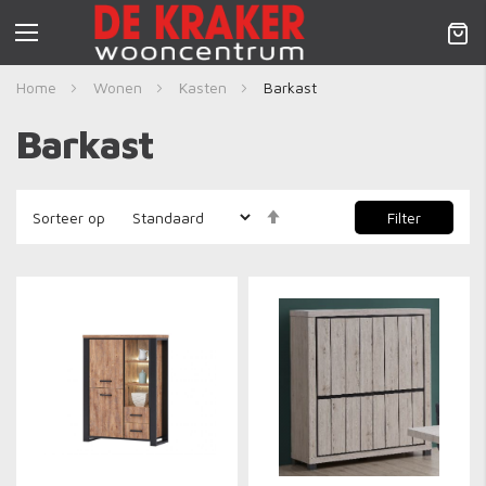
Nav
activeren
Home
Wonen
Kasten
Barkast
Barkast
Aflopend
Filter
Sorteer op
sorteren